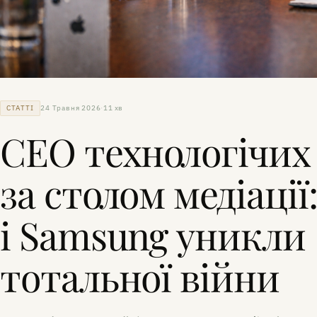
СТАТТІ
24 Травня 2026
11 хв
CEO технологічих 
за столом медіації
і Samsung уникли
тотальної війни