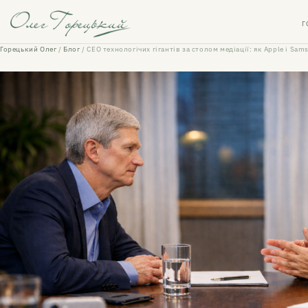
Г
Горецький Олег
/
Блог
/
CEO технологічих гігантів за столом медіації: як Apple і Sa