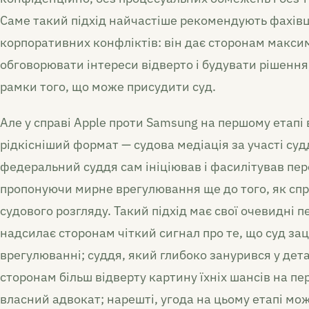
Саме такий підхід найчастіше рекомендують фахівц
корпоративних конфліктів: він дає сторонам максим
обговорювати інтереси відверто і будувати рішення,
рамки того, що може присудити суд.
Але у справі Apple проти Samsung на першому етапі
рідкісніший формат — судова медіація за участі суд
федеральний суддя сам ініціював і фасилітував пе
пропонуючи мирне врегулювання ще до того, як спр
судового розгляду. Такий підхід має свої очевидні п
надсилає сторонам чіткий сигнал про те, що суд за
врегулюванні; суддя, який глибоко занурився у дет
сторонам більш відверту картину їхніх шансів на пе
власний адвокат; нарешті, угода на цьому етапі мо