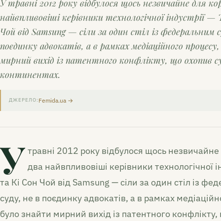
У травні 2012 року відбулося щось незвичайне для ко
найвпливовіші керівники технологічної індустрії — Т
Чой від Samsung — сіли за один стіл із федеральним су
поєдинку адвокатів, а в рамках медіаційного процесу
мирний вихід із патентного конфлікту, що охопив с
континентах.
Femida.ua →
ДЖЕРЕЛО:
У
травні 2012 року відбулося щось незвичайне 
два найвпливовіші керівники технологічної ін
та Кі Сон Чой від Samsung — сіли за один стіл із фе
суду, не в поєдинку адвокатів, а в рамках медіацій
було знайти мирний вихід із патентного конфлікту,