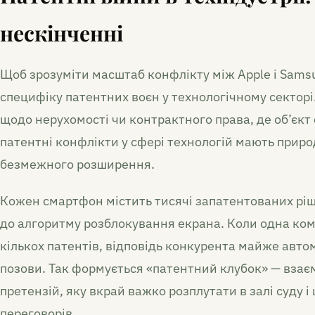
нескінченні
Щоб зрозуміти масштаб конфлікту між Apple і Sams
специфіку патентних воєн у технологічному секторі.
щодо нерухомості чи контрактного права, де об’єкт 
патентні конфлікти у сфері технологій мають приро
безмежного розширення.
Кожен смартфон містить тисячі запатентованих ріш
до алгоритму розблокування екрана. Коли одна ком
кількох патентів, відповідь конкурента майже авто
позови. Так формується «патентний клубок» — вза
претензій, яку вкрай важко розплутати в залі суду 
переговорів.