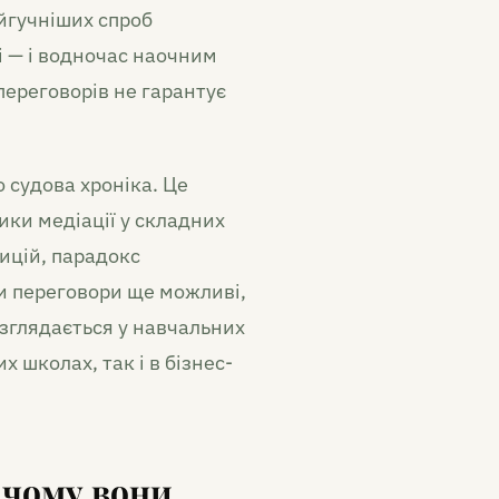
айгучніших спроб
і — і водночас наочним
переговорів не гарантує
о судова хроніка. Це
ики медіації у складних
ицій, парадокс
ли переговори ще можливі,
озглядається у навчальних
х школах, так і в бізнес-
: чому вони