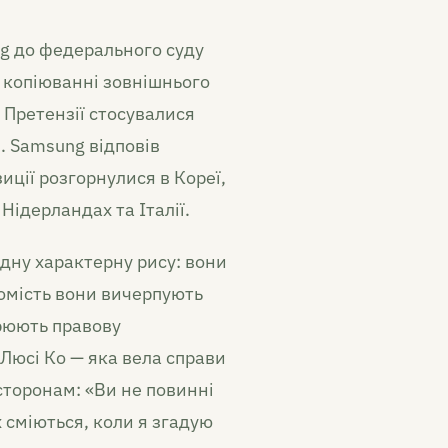
ng до федерального суду
 копіюванні зовнішнього
. Претензії стосувалися
. Samsung відповів
иції розгорнулися в Кореї,
 Нідерландах та Італії.
одну характерну рису: вони
томість вони вичерпують
орюють правову
 Люсі Ко — яка вела справи
сторонам: «Ви не повинні
х сміються, коли я згадую