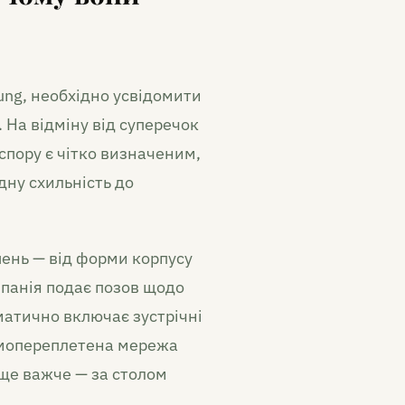
ung, необхідно усвідомити
 На відміну від суперечок
спору є чітко визначеним,
дну схильність до
ень — від форми корпусу
панія подає позов щодо
матично включає зустрічні
ємопереплетена мережа
і ще важче — за столом