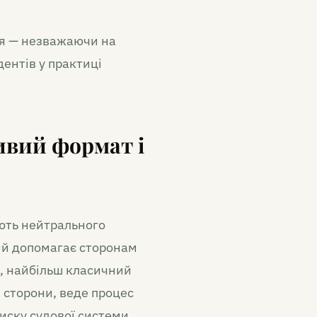
ння — незважаючи на
ентів у практиці
ливий формат і
яють нейтрального
ий допомагає сторонам
, найбільш класичний
 сторони, веде процес
иску судової системи.