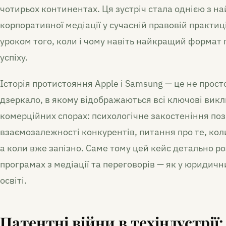
чотирьох континентах. Ця зустріч стала однією з н
корпоративної медіації у сучасній правовій практиц
уроком того, коли і чому навіть найкращий формат 
успіху.
Історія протистояння Apple і Samsung — це не прост
дзеркало, в якому відображаються всі ключові викл
комерційних спорах: психологічне закостеніння поз
взаємозалежності конкурентів, питання про те, ко
а коли вже запізно. Саме тому цей кейс детально р
програмах з медіації та переговорів — як у юридични
освіті.
Патентні війни в техіндустрії