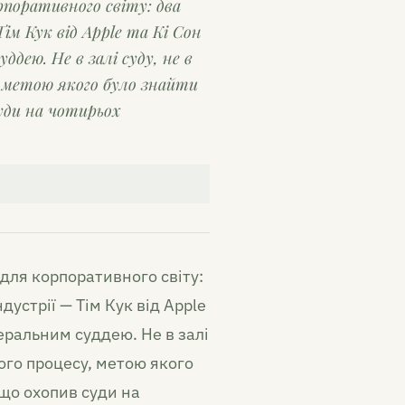
рпоративного світу: два
ім Кук від Apple та Кі Сон
ддею. Не в залі суду, не в
, метою якого було знайти
уди на чотирьох
для корпоративного світу:
дустрії — Тім Кук від Apple
деральним суддею. Не в залі
ного процесу, метою якого
 що охопив суди на