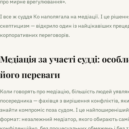
про мирне врегулювання».
І все ж суддя Ко наполягала на медіації. І це ріше
скептицизм — відкрило один із найцікавіших прецед
корпоративних переговорів.
Медіація за участі судді: особ
його переваги
Коли говорять про медіацію, більшість людей уявл
посередника — фахівця з вирішення конфліктів, як
знайти компроміс поза судом. І це найпоширеніший
формат: незалежний медіатор, якого обирають самі
конфіденційно, без процесуальних обмежень і без т