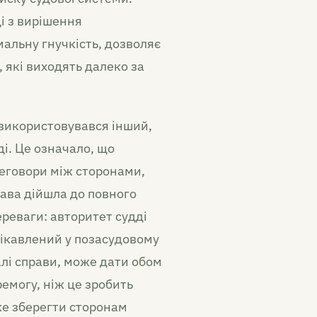
і з вирішення
альну гнучкість, дозволяє
 які виходять далеко за
 використовувався інший,
ді. Це означало, що
реговори між сторонами,
ава дійшла до повного
ереваги: авторитет судді
цікавлений у позасудовому
алі справи, може дати обом
ремогу, ніж це зробить
же зберегти сторонам