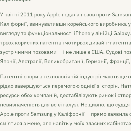
У квітні 2011 року Apple подала позов проти Samsu
Каліфорнії, звинувативши корейського виробника у
вигляду та функціональності iPhone у лінійці Galaxy
трьох корисних патентів і чотирьох дизайн-патентів
зустрічними позовами — і не лише в США. Судові поз
Японії, Австралії, Великобританії, Германії, Франції,
Патентні спори в технологічній індустрії мають ще 
рідко завершуються перемогою однієї зі сторін. На
ресурси обох компаній, дестабілізують ринок і ств
невизначеність для всієї галузі. Не дивно, що суддя
Apple проти Samsung у Каліфорнії — прямо заявила 
сміятися з мене, але навіть у моїх власних кабінета